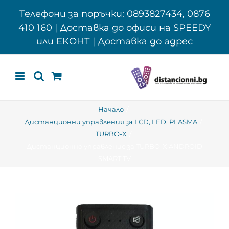
Skip
Телефони за поръчки: 0893827434, 0876
to
410 160 | Доставка до офиси на SPEEDY
content
или ЕКОНТ | Доставка до адрес
Начало
Дистанционни управления за LCD, LED, PLASMA
TURBO-X
Дистанционно управление за TURBO-X ANDROID
SMART TV