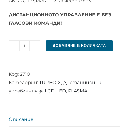
ANDROID SMART TV заместител.
ДИСТАНЦИОННОТО УПРАВЛЕНИЕ Е БЕЗ
ГЛАСОВИ КОМАНДИ!
ДОБАВЯНЕ В КОЛИЧКАТА
количество
за
Дистанционно
Код:
2710
управление
Категории:
TURBO-X
,
Дистанционни
за
управления за LCD, LED, PLASMA
TURBO-
X
ANDROID
SMART
Описание
TV