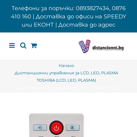
Skip
Телефони за поръчки: 0893827434, 0876
to
410 160 | Доставка до офиси на SPEEDY
content
или ЕКОНТ | Доставка до адрес
Начало
Дистанционни управления за LCD, LED, PLASMA
TOSHIBA (LCD, LED, PLASMA)
Дистанционно управление за TOSHIBA CT-8543