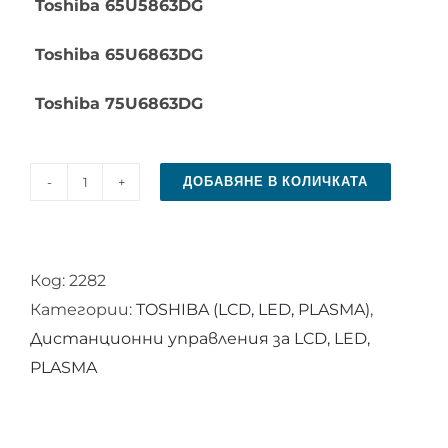
Toshiba 65U5863DG
Toshiba 65U6863DG
Toshiba 75U6863DG
ДОБАВЯНЕ В КОЛИЧКАТА
количество
за
Дистанционно
Код:
2282
управление
Категории:
TOSHIBA (LCD, LED, PLASMA)
,
за
Дистанционни управления за LCD, LED,
TOSHIBA
PLASMA
CT-
8528