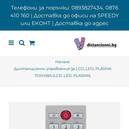
Skip
Телефони за поръчки: 0893827434, 0876
to
410 160 | Доставка до офиси на SPEEDY
content
или ЕКОНТ | Доставка до адрес
Начало
Дистанционни управления за LCD, LED, PLASMA
TOSHIBA (LCD, LED, PLASMA)
Дистанционно управление за TOSHIBA CT-8528