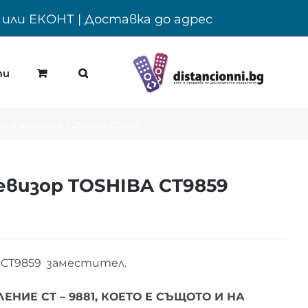
Y или ЕКОНТ | Доставка до адрес
ти
а телевизор TOSHIBA CT9859
визор TOSHIBA CT9859
 CT9859 заместител.
НИЕ CT – 9881, КОЕТО Е СЪЩОТО И НА