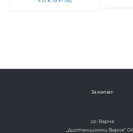
5.10 € (9.97 лв)
За контакт:
гр. Варна
„Дистанционни Варна“ О