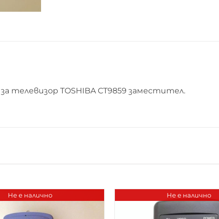
за телевизор TOSHIBA CT9859 заместител.
Не е налично
Не е налично