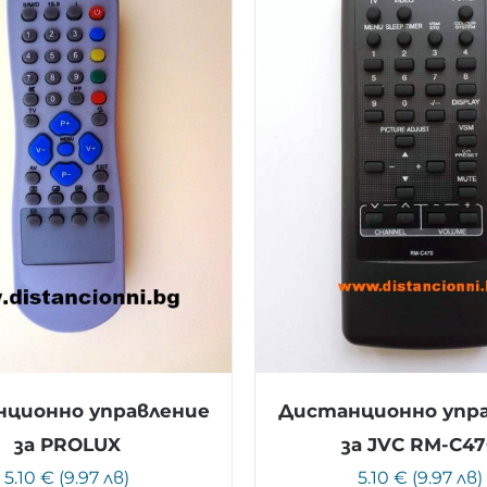
ционно управление
Дистанционно упр
за PROLUX
за JVC RM-C4
5.10 € (9.97 лв)
5.10 € (9.97 лв)