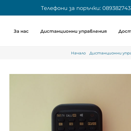
Skip
Телефони за поръчки: 089382743
to
content
За нас
Дистанционни управления
Дост
Начало
Дистанционни управ