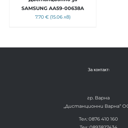
SAMSUNG AA59-00638A
7.70 € (15.06 лв)
За контакт:
гр. Варна
„Дистанционни Варна“ О
Тел: 0876 410 160
Тел: 0893827434