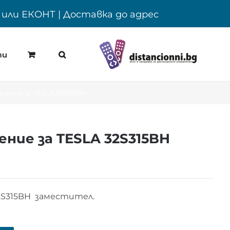
Y или ЕКОНТ | Доставка до адрес
ти
ение за TESLA 32S315BH
ние за TESLA 32S315BH
2S315BH заместител.