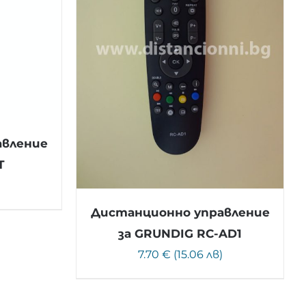
авление
T
)
Дистанционно управление
за GRUNDIG RC-AD1
7.70 € (15.06 лв)