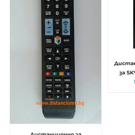
Дистан
за S
Дистанционно за