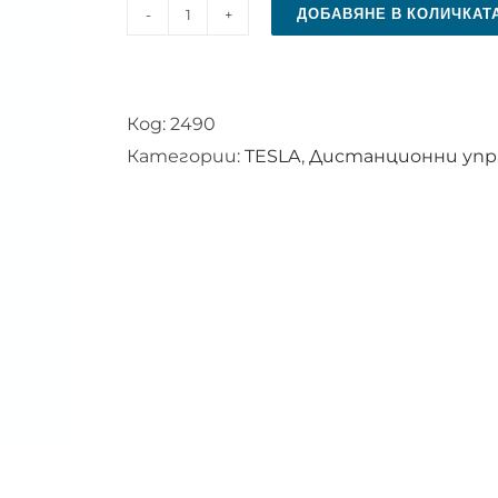
ДОБАВЯНЕ В КОЛИЧКАТ
количество
за
Дистанционно
Код:
2490
управление
Категории:
TESLA
,
Дистанционни упра
за
TESLA
32S315BH