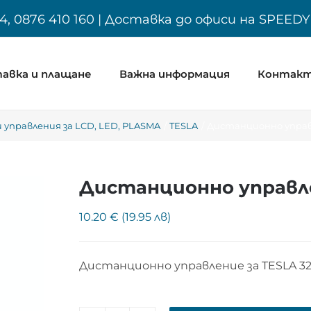
4, 0876 410 160 | Доставка до офиси на SPEED
авка и плащане
Важна информация
Контак
управления за LCD, LED, PLASMA
TESLA
Дистанционно управл
Дистанционно управле
10.20 € (19.95 лв)
Дистанционно управление за TESLA 3