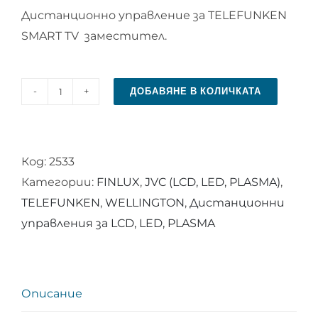
Дистанционно управление за TELEFUNKEN
SMART TV заместител.
ДОБАВЯНЕ В КОЛИЧКАТА
количество
за
Дистанционно
Код:
2533
управление
Категории:
FINLUX
,
JVC (LCD, LED, PLASMA)
,
за
TELEFUNKEN
,
WELLINGTON
,
Дистанционни
TELEFUNKEN
управления за LCD, LED, PLASMA
SMART
TV
Описание