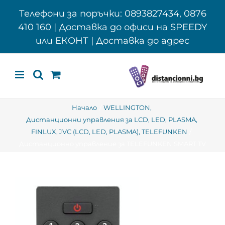
Skip
Телефони за поръчки: 0893827434, 0876
to
410 160 | Доставка до офиси на SPEEDY
content
или ЕКОНТ | Доставка до адрес
Начало
WELLINGTON
Дистанционни управления за LCD, LED, PLASMA
FINLUX
JVC (LCD, LED, PLASMA)
TELEFUNKEN
Дистанционно управление за TELEFUNKEN SMART TV