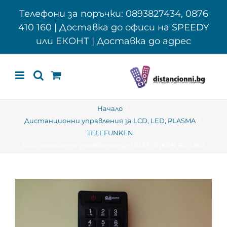
Skip
Телефони за поръчки: 0893827434, 0876
to
410 160 | Доставка до офиси на SPEEDY
content
или ЕКОНТ | Доставка до адрес
Начало
Дистанционни управления за LCD, LED, PLASMA
TELEFUNKEN
Дистанционно управление за TELEFUNKEN RC 4845