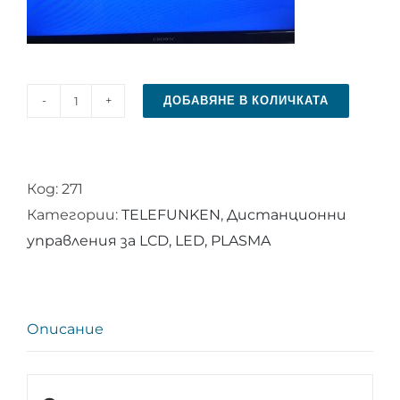
ДОБАВЯНЕ В КОЛИЧКАТА
количество
за
Дистанционно
Код:
271
управление
Категории:
TELEFUNKEN
,
Дистанционни
за
управления за LCD, LED, PLASMA
TELEFUNKEN
RC
4845
Описание