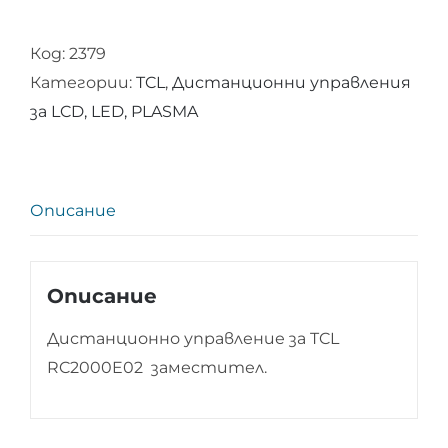
Дистанционно
Код:
2379
управление
Категории:
TCL
,
Дистанционни управления
за
за LCD, LED, PLASMA
TCL
RC2000E02
Описание
Описание
Дистанционно управление за TCL
RC2000E02 заместител.