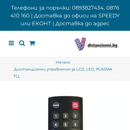
Skip
Телефони за поръчки: 0893827434, 0876
to
410 160 | Доставка до офиси на SPEEDY
content
или ЕКОНТ | Доставка до адрес
Начало
Дистанционни управления за LCD, LED, PLASMA
TCL
Дистанционно управление за TCL RC2000E02