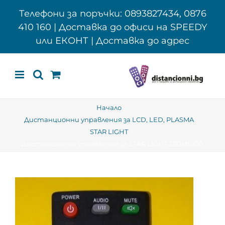
Skip
Телефони за поръчки: 0893827434, 0876
to
410 160 | Доставка до офиси на SPEEDY
content
или ЕКОНТ | Доставка до адрес
Начало
Дистанционни управления за LCD, LED, PLASMA
STAR LIGHT
Дистанционно управление за STAR LIGHT 32DM1000