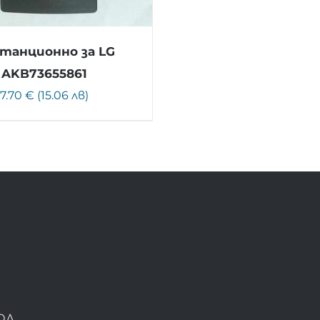
танционно за LG
AKB73655861
7.70 € (15.06 лв)
ОД