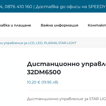
4, 0876 410 160 | Доставка до офиси на SPEED
авка и плащане
Важна информация
Контак
 управления за LCD, LED, PLASMA
STAR LIGHT
Дистанционно у
Дистанционно управле
32DM6500
10.20 € (19.95 лв)
Дистанционно управление за STAR L