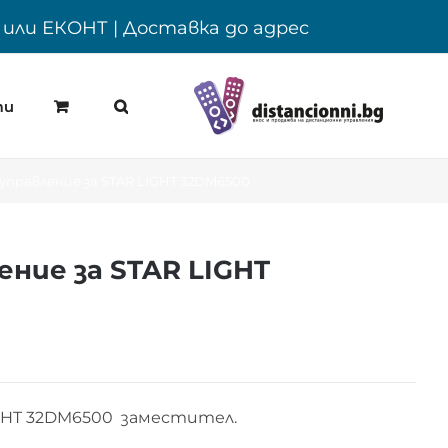
Y или ЕКОНТ | Доставка до адрес
ти
правление за STAR LIGHT 32DM6500
ние за STAR LIGHT
IGHT 32DM6500 заместител.