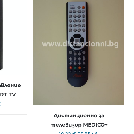
авление
RT TV
)
Дистанционно за
телевизор MEDICO+
10.20 € (19.95 лв)