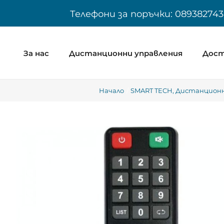
Skip
Телефони за поръчки: 089382743
to
content
За нас
Дистанционни управления
Дост
Начало
SMART TECH
Дистанционни