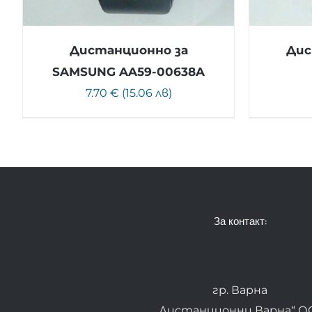
Дистанционно за
Дис
SAMSUNG AA59-00638A
7.70 € (15.06 лв)
За контакт:
гр. Варна
„Дистанционни Варна“ О