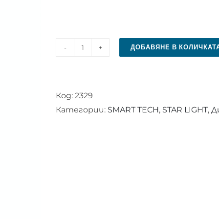
ДОБАВЯНЕ В КОЛИЧКАТ
количество
за
Дистанционно
Код:
2329
управление
Категории:
SMART TECH
,
STAR LIGHT
,
Д
за
STAR
LIGHT
32DM6500