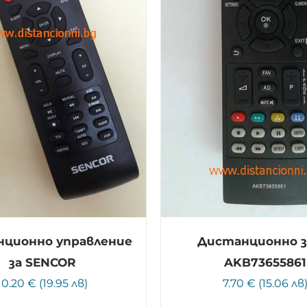
ционно управление
Дистанционно з
за SENCOR
AKB73655861
10.20 € (19.95 лв)
7.70 € (15.06 лв