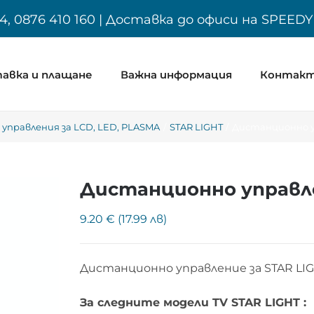
4, 0876 410 160 | Доставка до офиси на SPEED
авка и плащане
Важна информация
Контак
управления за LCD, LED, PLASMA
STAR LIGHT
Дистанционно у
Дистанционно управле
9.20 € (17.99 лв)
Дистанционно управление за STAR LI
За следните модели TV STAR LIGHT :