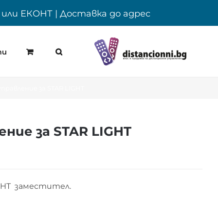
Y или ЕКОНТ | Доставка до адрес
ти
правление за STAR LIGHT
ние за STAR LIGHT
GHT заместител.