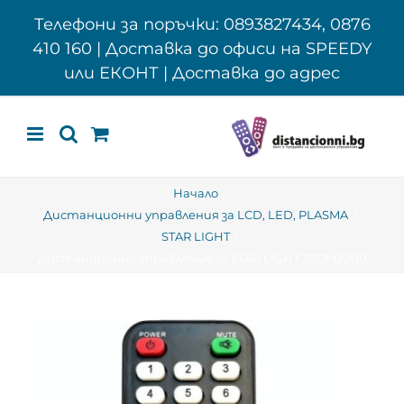
Skip
Телефони за поръчки: 0893827434, 0876
to
410 160 | Доставка до офиси на SPEEDY
content
или ЕКОНТ | Доставка до адрес
Начало
Дистанционни управления за LCD, LED, PLASMA
STAR LIGHT
Дистанционно управление за STAR LIGHT 28DM2000