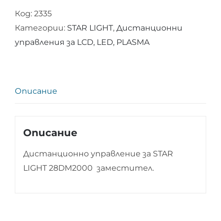
Код:
2335
управление
Категории:
STAR LIGHT
,
Дистанционни
за
управления за LCD, LED, PLASMA
STAR
LIGHT
28DM2000
Описание
Описание
Дистанционно управление за STAR
LIGHT 28DM2000 заместител.