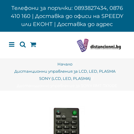
Skip
Телефони за поръчки: 0893827434, 0876
to
410 160 | Доставка до офиси на SPEEDY
content
или ЕКОНТ | Доставка до адрес
Начало
Дистанционни управления за LCD, LED, PLASMA
SONY (LCD, LED, PLASMA)
Дистанционно управление за SONY RMT-TX100E