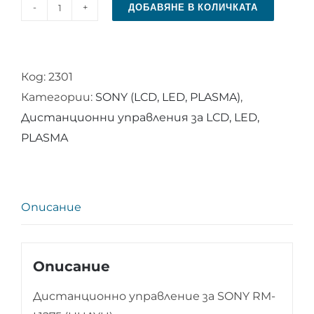
ДОБАВЯНЕ В КОЛИЧКАТА
количество
за
Дистанционно
Код:
2301
управление
Категории:
SONY (LCD, LED, PLASMA)
,
за
Дистанционни управления за LCD, LED,
SONY
PLASMA
RM-
L1275
(HUAYU)
Описание
Описание
Дистанционно управление за SONY RM-