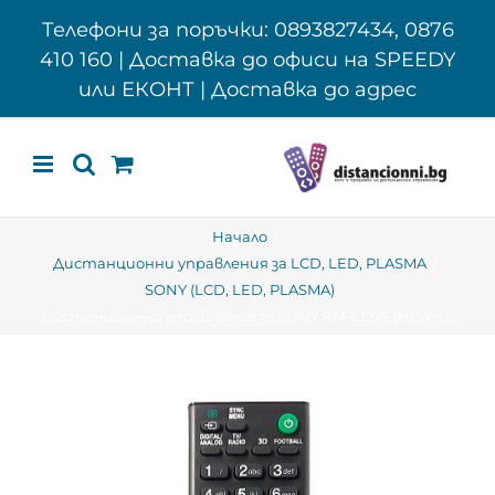
Skip
Телефони за поръчки: 0893827434, 0876
to
410 160 | Доставка до офиси на SPEEDY
content
или ЕКОНТ | Доставка до адрес
Начало
Дистанционни управления за LCD, LED, PLASMA
SONY (LCD, LED, PLASMA)
Дистанционно управление за SONY RM-L1275 (HUAYU)