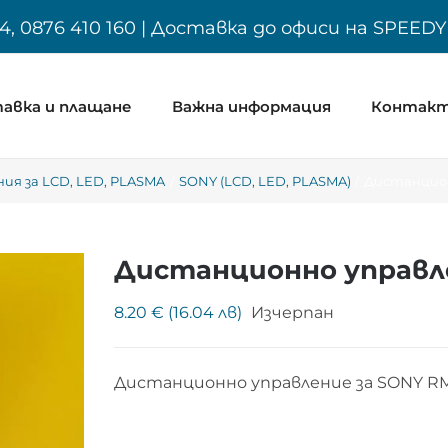
4, 0876 410 160 | Доставка до офиси на SPEED
авка и плащане
Важна информация
Контак
ия за LCD, LED, PLASMA
SONY (LCD, LED, PLASMA)
Дистанцион
Дистанционно управле
8.20 € (16.04 лв)
Изчерпан
Дистанционно управление за SONY R