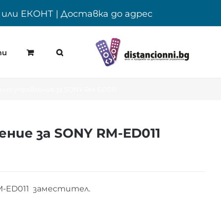
Y или ЕКОНТ | Доставка до адрес
ти
но управление за SONY RM-ED011
ние за SONY RM-ED011
M-ED011 заместител.