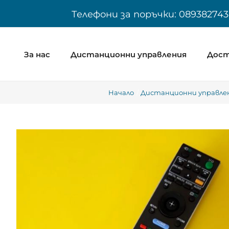
Skip
Телефони за поръчки: 089382743
to
content
За нас
Дистанционни управления
Дост
Начало
Дистанционни управлен