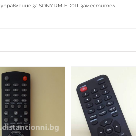
управление за SONY RM-ED011 заместител.