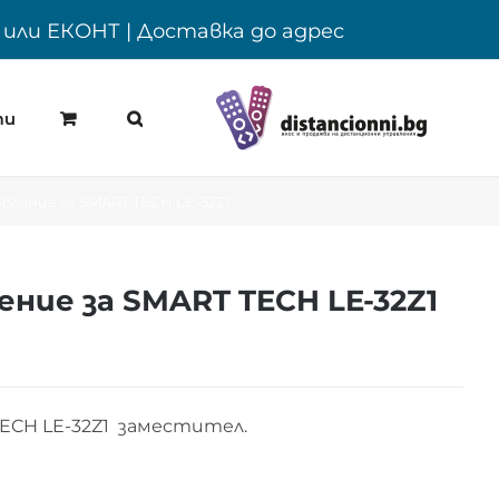
Y или ЕКОНТ | Доставка до адрес
ти
ление за SMART TECH LE-32Z1
ние за SMART TECH LE-32Z1
ECH LE-32Z1 заместител.