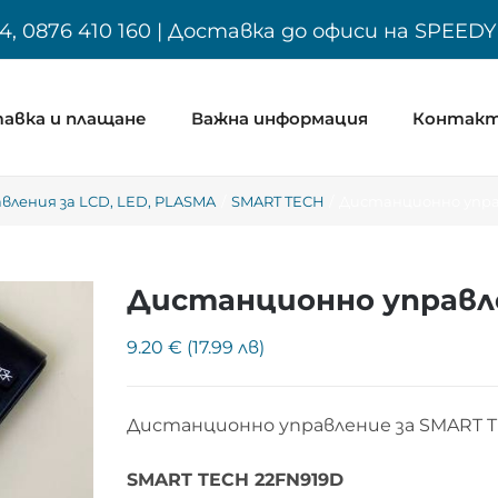
4, 0876 410 160 | Доставка до офиси на SPEED
авка и плащане
Важна информация
Контак
ления за LCD, LED, PLASMA
SMART TECH
Дистанционно управ
Дистанционно управле
9.20 € (17.99 лв)
Дистанционно управление за SMART T
SMART TECH 22FN919D