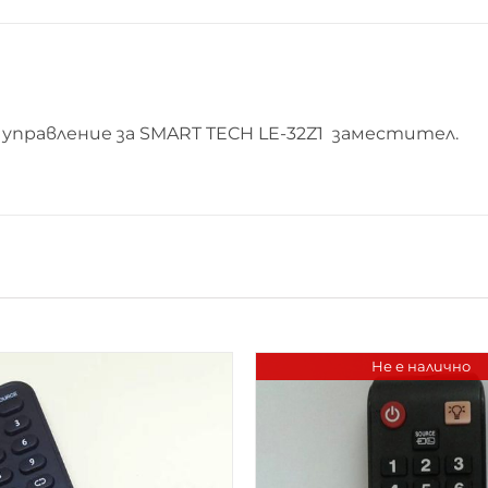
TECH
LE-
32Z1
управление за SMART TECH LE-32Z1 заместител.
Не е налично