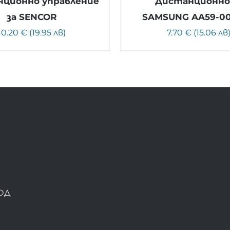
ционно управление
Дистанционно
за SENCOR
SAMSUNG AA59-0
10.20 € (19.95 лв)
7.70 € (15.06 лв
ОД