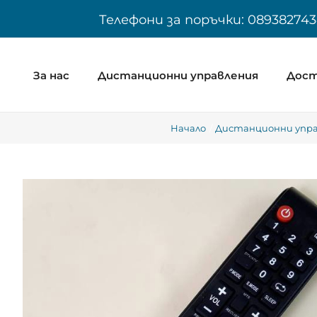
Skip
Телефони за поръчки: 089382743
to
content
За нас
Дистанционни управления
Дост
Начало
Дистанционни управ