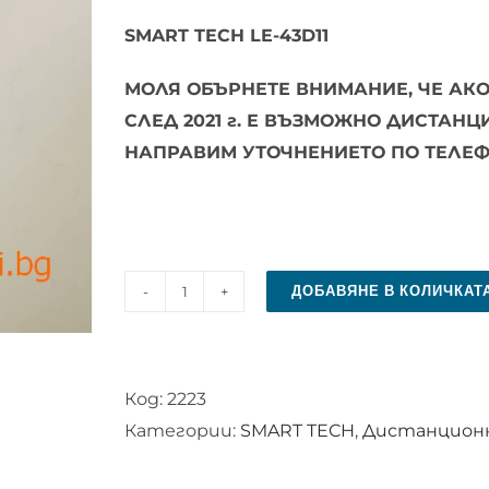
SMART TECH LE-43D11
МОЛЯ ОБЪРНЕТЕ ВНИМАНИЕ, ЧЕ АКО
СЛЕД 2021 г. Е ВЪЗМОЖНО ДИСТАН
НАПРАВИМ УТОЧНЕНИЕТО ПО ТЕЛЕФ
ДОБАВЯНЕ В КОЛИЧКАТ
количество
за
Дистанционно
Код:
2223
управление
Категории:
SMART TECH
,
Дистанционни
за
SMART