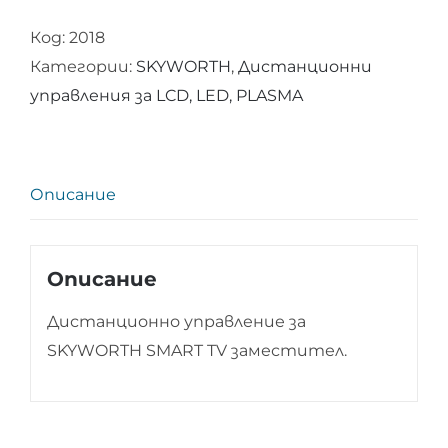
Дистанционно
Код:
2018
управление
Категории:
SKYWORTH
,
Дистанционни
за
управления за LCD, LED, PLASMA
SKYWORTH
SMART
TV
Описание
Описание
Дистанционно управление за
SKYWORTH SMART TV заместител.