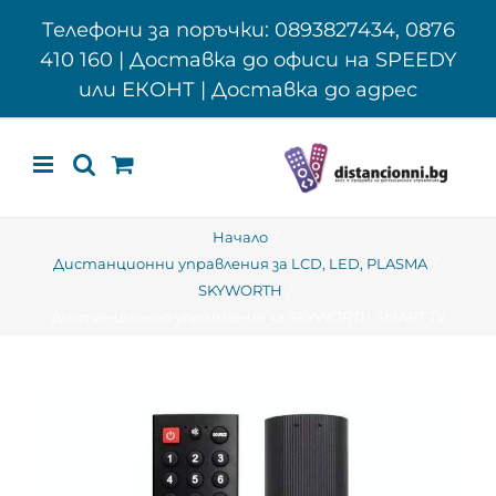
Skip
Телефони за поръчки: 0893827434, 0876
to
410 160 | Доставка до офиси на SPEEDY
content
или ЕКОНТ | Доставка до адрес
Начало
Дистанционни управления за LCD, LED, PLASMA
SKYWORTH
Дистанционно управление за SKYWORTH SMART TV