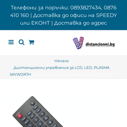
Skip
Телефони за поръчки: 0893827434, 0876
to
410 160 | Доставка до офиси на SPEEDY
content
или ЕКОНТ | Доставка до адрес
Начало
Дистанционни управления за LCD, LED, PLASMA
SKYWORTH
Дистанционно управление за SKYWORTH