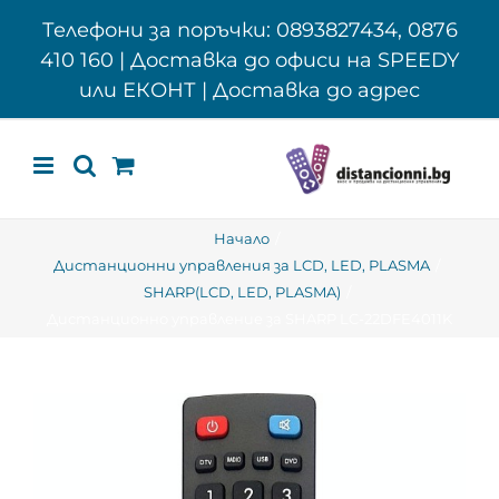
Skip
Телефони за поръчки: 0893827434, 0876
to
410 160 | Доставка до офиси на SPEEDY
content
или ЕКОНТ | Доставка до адрес
Начало
Дистанционни управления за LCD, LED, PLASMA
SHARP(LCD, LED, PLASMA)
Дистанционно управление за SHARP LC-22DFE4011K