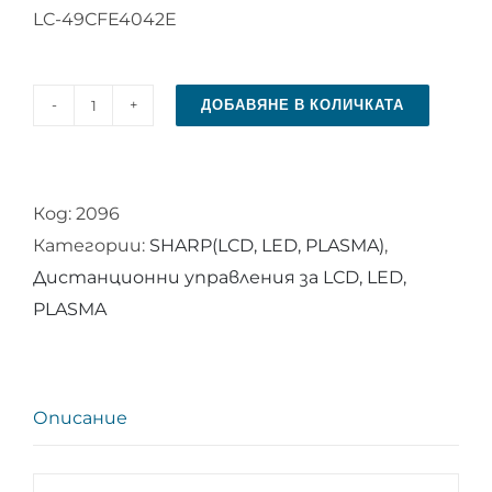
LC-49CFE4042E
ДОБАВЯНЕ В КОЛИЧКАТА
количество
за
Дистанционно
Код:
2096
управление
Категории:
SHARP(LCD, LED, PLASMA)
,
за
Дистанционни управления за LCD, LED,
SHARP
PLASMA
LC-
22DFE4011K
Описание