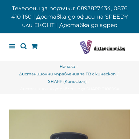
Skip
Телефони за поръчки: 0893827434, 0876
to
410 160 | Доставка до офиси на SPEEDY
content
или ЕКОНТ | Доставка до адрес
Начало
Дистанционни управления за ТВ с кинескоп
SHARP (Кинескоп)
Дистанционно управление за SHARP G1060SA