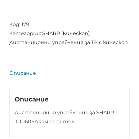
за
Дистанционно
Код:
179
управление
Категории:
SHARP (Кинескоп)
,
за
Дистанционни управления за ТВ с кинескоп
SHARP
G1060SA
Описание
Описание
Дистанционно управление за SHARP
G1060SA заместител