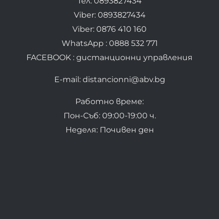
Тел: 0893827434
Viber: 0893827434
Viber: 0876 410 160
WhatsApp : 0888 532 771
FACEBOOK : дистанционни управления
E-mail: distancionni@abv.bg
Работно време:
Пон-Съб: 09:00-19:00 ч.
Неделя: Почивен ден