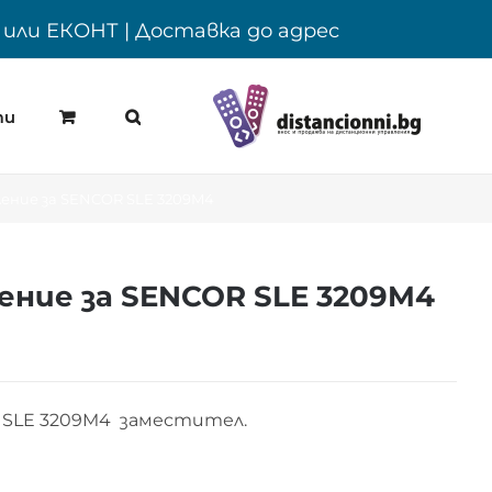
Y или ЕКОНТ | Доставка до адрес
ти
ение за SENCOR SLE 3209M4
ние за SENCOR SLE 3209M4
 SLE 3209M4 заместител.