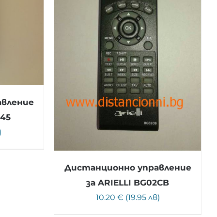
авление
845
)
Дистанционно управление
за ARIELLI BG02CB
10.20 € (19.95 лв)