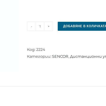
ДОБАВЯНЕ В КОЛИЧКАТ
количество
за
Дистанционно
Код:
2224
управление
Категории:
SENCOR
,
Дистанционни уп
за
SENCOR
SLE
3209M4