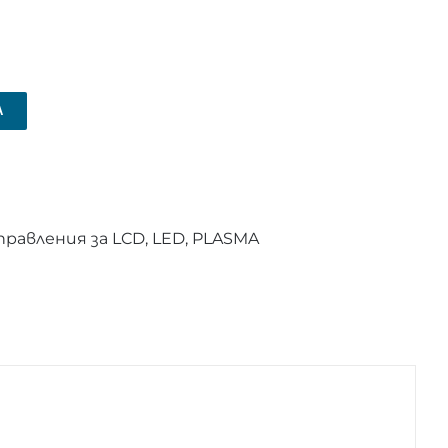
А
равления за LCD, LED, PLASMA