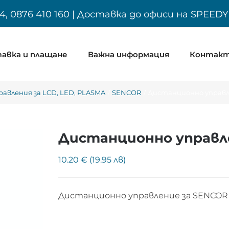
4, 0876 410 160 | Доставка до офиси на SPEED
авка и плащане
Важна информация
Контак
авления за LCD, LED, PLASMA
SENCOR
Дистанционно управл
Дистанционно управле
10.20 € (19.95 лв)
Дистанционно управление за SENCOR