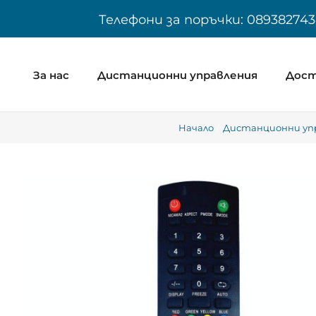
Skip
Телефони за поръчки: 089382743
to
content
За нас
Дистанционни управления
Дост
Начало
Дистанционни упр