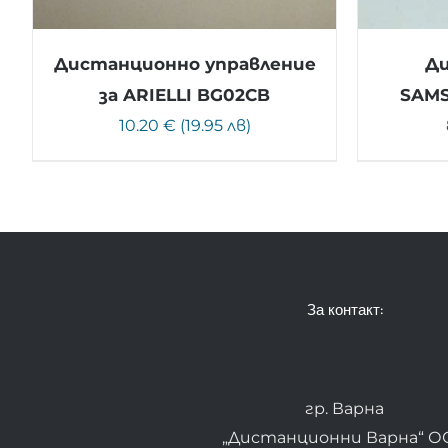
Дистанционно управление
Ди
за ARIELLI BG02CB
SAMS
10.20 € (19.95 лв)
За контакт:
гр. Варна
„Дистанционни Варна“ О