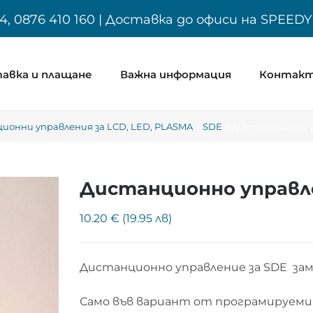
4, 0876 410 160 | Доставка до офиси на SPEED
авка и плащане
Важна информация
Контак
ионни управления за LCD, LED, PLASMA
SDE
Дистанционно у
Дистанционно управле
10.20 € (19.95 лв)
Дистанционно управление за SDE за
Само във вариант от програмируеми