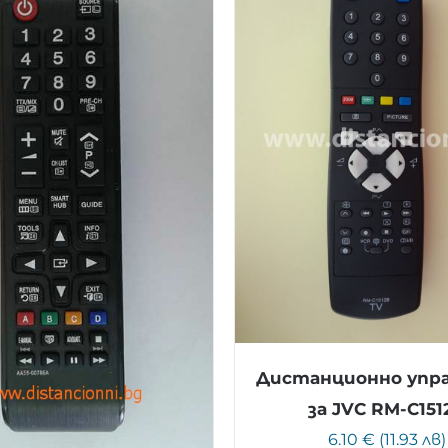
Дистанционно упр
за JVC RM-C151
6.10 € (11.93 лв)