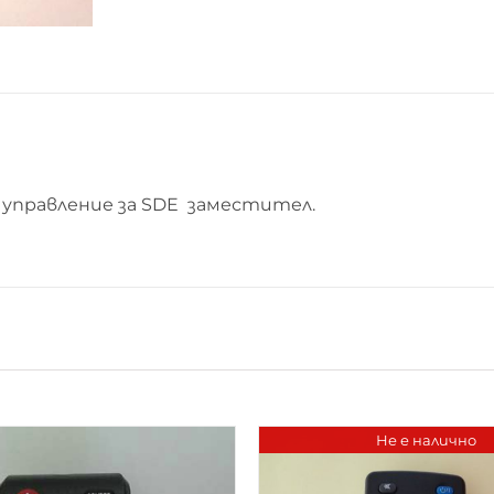
управление за SDE заместител.
Не е налично