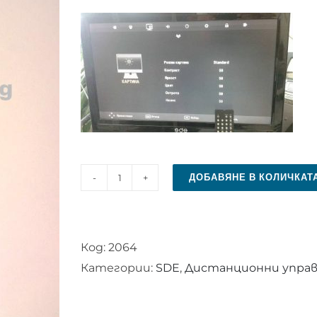
ДОБАВЯНЕ В КОЛИЧКАТ
количество
за
Дистанционно
Код:
2064
управление
Категории:
SDE
,
Дистанционни управл
за
SDE