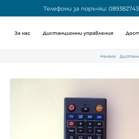
Skip
Телефони за поръчки: 089382743
to
content
За нас
Дистанционни управления
Дост
Начало
Дистанц