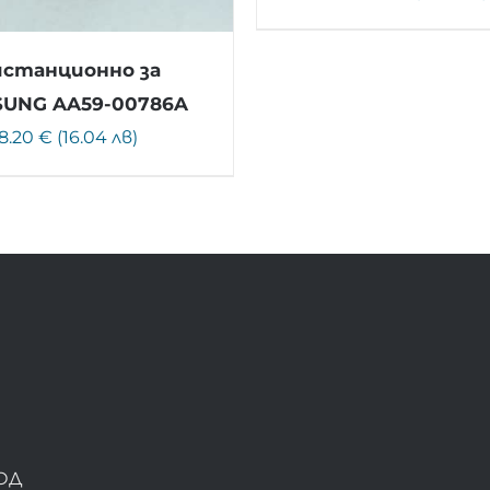
станционно за
UNG AA59-00786A
8.20 € (16.04 лв)
ОД