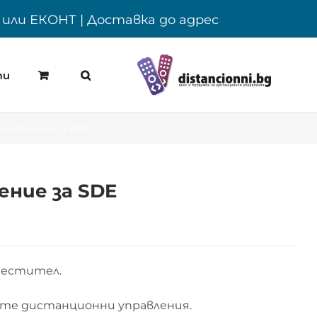
Y или ЕКОНТ | Доставка до адрес
ти
правление за SDE
ние за SDE
местител.
те дистанционни управления.