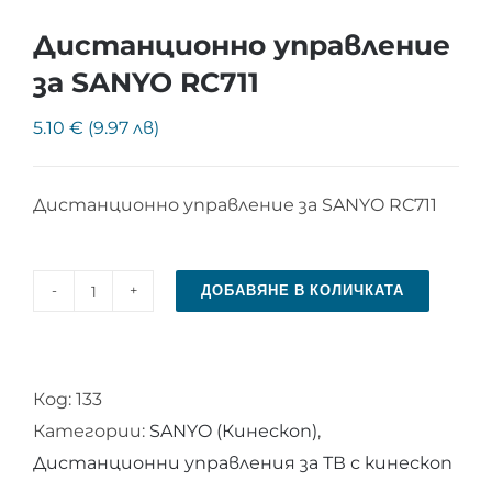
Дистанционно управление
за SANYO RC711
5.10 € (9.97 лв)
Дистанционно управление за SANYO RC711
ДОБАВЯНЕ В КОЛИЧКАТА
количество
за
Дистанционно
Код:
133
управление
Категории:
SANYO (Кинескоп)
,
за
Дистанционни управления за ТВ с кинескоп
SANYO