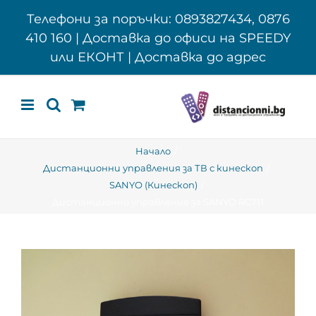
Skip
Телефони за поръчки: 0893827434, 0876
to
410 160 | Доставка до офиси на SPEEDY
content
или ЕКОНТ | Доставка до адрес
Начало
Дистанционни управления за ТВ с кинескоп
SANYO (Кинескоп)
Дистанционно управление за SANYO RC711