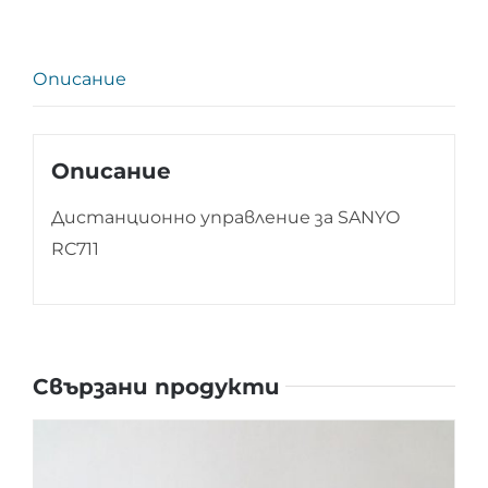
RC711
Описание
Описание
Дистанционно управление за SANYO
RC711
Свързани продукти