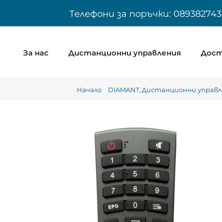
Skip
Телефони за поръчки: 089382743
to
content
За нас
Дистанционни управления
Дост
Начало
DIAMANT
Дистанционни управле