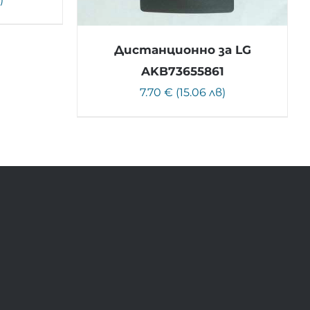
Дистанционно за LG
AKB73655861
7.70 € (15.06 лв)