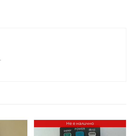
.
Не е налично