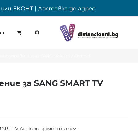
Y или ЕКОНТ | Доставка до адрес
ти
но управление за SANG SMART TV Android
ние за SANG SMART TV
ART TV Android заместител.