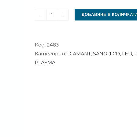
ДОБАВЯНЕ В КОЛИЧКАТ
количество
за
Дистанционно
Код:
2483
управление
Категории:
DIAMANT
,
SANG (LCD, LED, 
за
PLASMA
SANG
SMART
TV
Android