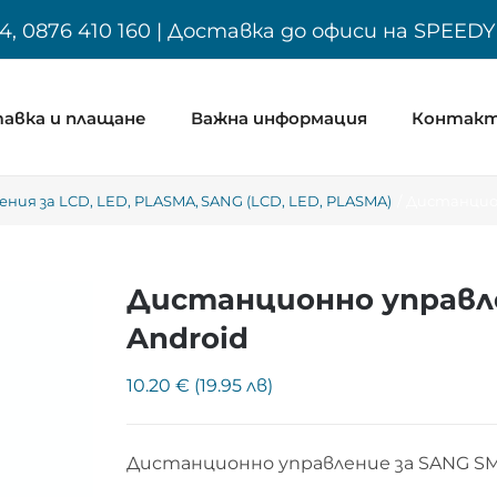
4, 0876 410 160 | Доставка до офиси на SPEED
авка и плащане
Важна информация
Контак
ния за LCD, LED, PLASMA
SANG (LCD, LED, PLASMA)
Дистанцион
Дистанционно управле
Android
10.20 € (19.95 лв)
Дистанционно управление за SANG SM