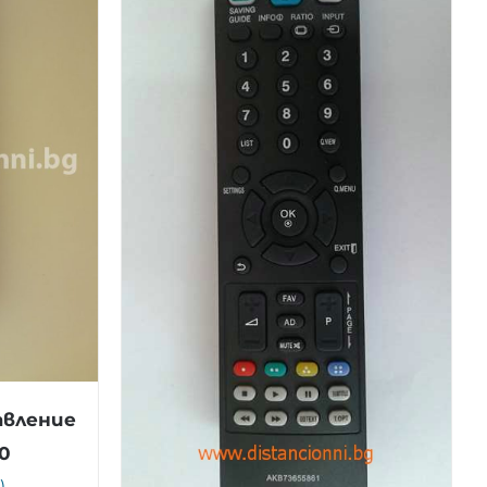
авление
0
)