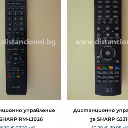
ционно управление
Дистанционно упр
 SHARP RM-L1026
за SHARP GJ21
8.70 € (17.02 лв)
10.20 € (19.95 лв