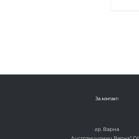
За контакт:
гр. Варна
„Дистанционни Варна“ О