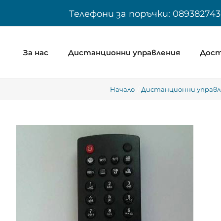
Skip
Телефони за поръчки: 089382743
to
content
За нас
Дистанционни управления
Дост
Начало
Дистанционни управле