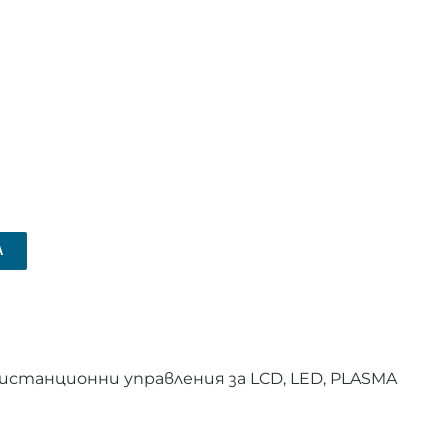
А
истанционни управления за LCD, LED, PLASMA