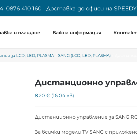
4, 0876 410 160 | Доставка до офиси на SPEED
авка и плащане
Важна информация
Контак
ния за LCD, LED, PLASMA
SANG (LCD, LED, PLASMA)
Дистанцио
Дистанционно управле
8.20 € (16.04 лв)
Дистанционно управление за SANG RC
За всички модели TV SANG с приложен