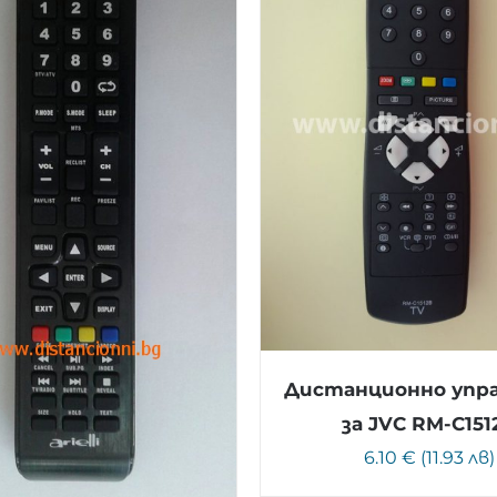
Дистанционно упр
за JVC RM-C151
6.10 € (11.93 лв)