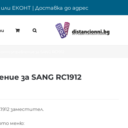
Y или ЕКОНТ | Доставка до адрес
ти
нно управление за SANG RC1912
ние за SANG RC1912
1912 заместител.
ото меню: