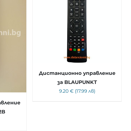
Дистанционно управление
за BLAUPUNKT
9.20 € (17.99 лв)
авление
2B