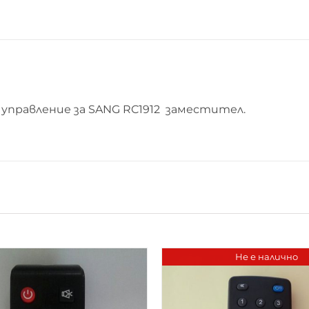
управление за SANG RC1912 заместител.
Не е налично