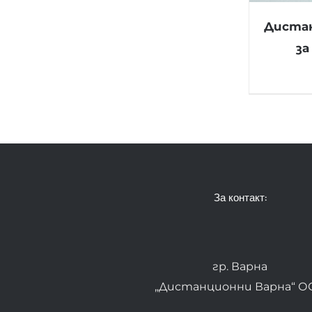
Дистан
за
За контакт:
гр. Варна
„Дистанционни Варна“ О