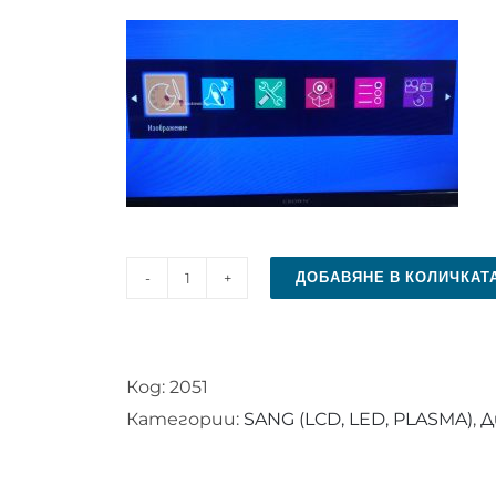
ДОБАВЯНЕ В КОЛИЧКАТ
количество
за
Дистанционно
Код:
2051
управление
Категории:
SANG (LCD, LED, PLASMA)
,
Д
за
SANG
RC1912