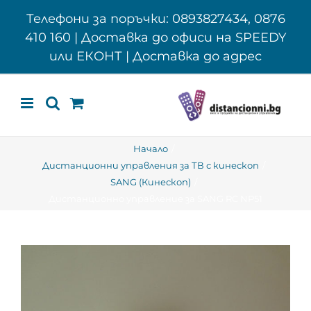
Skip
Телефони за поръчки: 0893827434, 0876
to
410 160 | Доставка до офиси на SPEEDY
content
или ЕКОНТ | Доставка до адрес
Начало
Дистанционни управления за ТВ с кинескоп
SANG (Кинескоп)
Дистанционно управление за SANG RC NP51