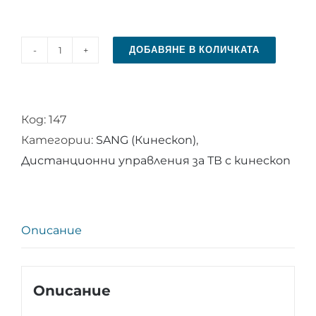
ДОБАВЯНЕ В КОЛИЧКАТА
количество
за
Дистанционно
Код:
147
управление
Категории:
SANG (Кинескоп)
,
за
Дистанционни управления за ТВ с кинескоп
SANG
RC
NP51
Описание
Описание