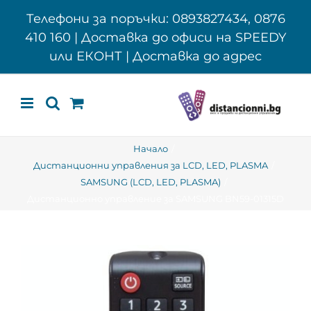
Skip
Телефони за поръчки: 0893827434, 0876
to
410 160 | Доставка до офиси на SPEEDY
content
или ЕКОНТ | Доставка до адрес
Начало
Дистанционни управления за LCD, LED, PLASMA
SAMSUNG (LCD, LED, PLASMA)
Дистанционно управление за SAMSUNG BN59-01315D