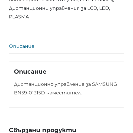
за
Дистанционни управления за LCD, LED,
SAMSUNG
PLASMA
BN59-
01315D
Описание
Описание
Дистанционно управление за SAMSUNG
BN59-01315D заместител.
Свързани продукти