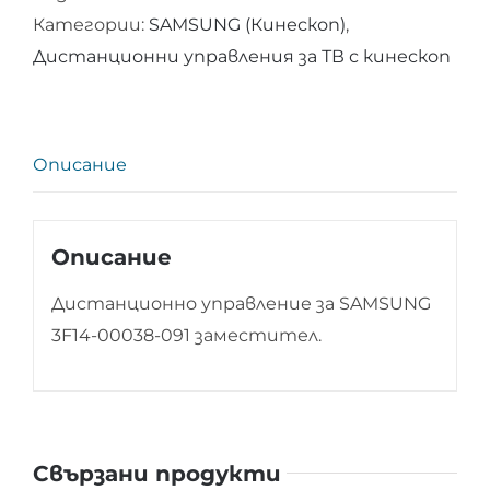
Категории:
SAMSUNG (Кинескоп)
,
за
Дистанционни управления за ТВ с кинескоп
SAMSUNG
3F14-
00038-
091
Описание
Описание
Дистанционно управление за SAMSUNG
3F14-00038-091 заместител.
Свързани продукти