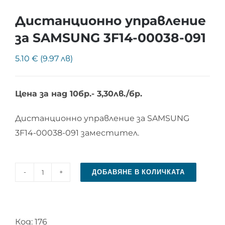
Дистанционно управление
за SAMSUNG 3F14-00038-091
5.10 € (9.97 лв)
Цена за над 10бр.- 3,30лв./бр.
Дистанционно управление за SAMSUNG
3F14-00038-091 заместител.
ДОБАВЯНЕ В КОЛИЧКАТА
количество
за
Дистанционно
Код:
176
управление