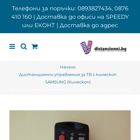
Skip
Телефони за поръчки: 0893827434, 0876
to
410 160 | Доставка до офиси на SPEEDY
content
или ЕКОНТ | Доставка до адрес
Начало
Дистанционни управления за ТВ с кинескоп
SAMSUNG (Кинескоп)
Дистанционно управление за SAMSUNG 3F14-00038-091