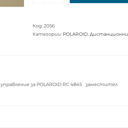
количество
за
Дистанционно
Код:
2056
управление
Категории:
POLAROID
,
Дистанционни у
за
POLAROID
RC
4845
управление за POLAROID RC 4845 заместител