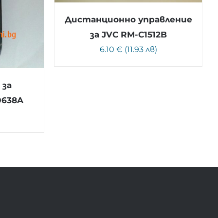
Дистанционно управление
за JVC RM-C1512B
6.10 € (11.93 лв)
 за
0638A
)