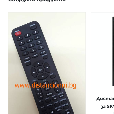
Дистан
за S