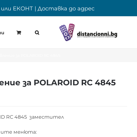
Y или ЕКОНТ | Доставка до адрес
ти
ление за POLAROID RC 4845
ние за POLAROID RC 4845
ID RC 4845 заместител
ните менюта: