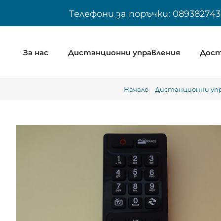
Skip
Телефони за поръчки: 089382743
to
content
За нас
Дистанционни управления
Дост
Начало
Дистанционни упра