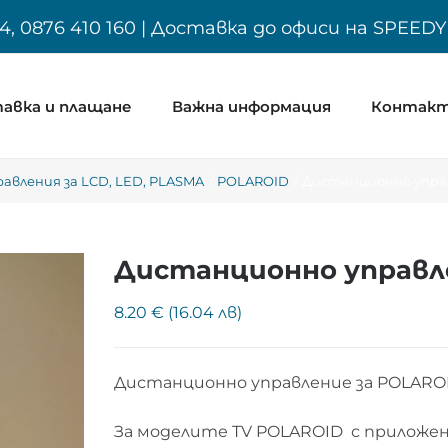
4, 0876 410 160 | Доставка до офиси на SPEED
авка и плащане
Важна информация
Контак
вления за LCD, LED, PLASMA
POLAROID
Дистанционно управ
Дистанционно управле
8.20 € (16.04 лв)
Дистанционно управление за POLARO
За моделите TV POLAROID с приложе