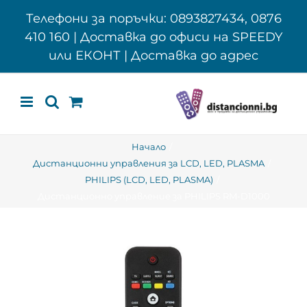
Skip
Телефони за поръчки: 0893827434, 0876
to
410 160 | Доставка до офиси на SPEEDY
content
или ЕКОНТ | Доставка до адрес
Начало
Дистанционни управления за LCD, LED, PLASMA
PHILIPS (LCD, LED, PLASMA)
Дистанционно управление за PHILIPS RM-D1000