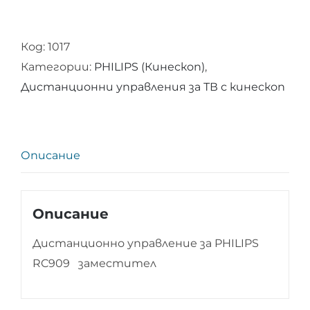
за
Дистанционно
Код:
1017
управление
Категории:
PHILIPS (Кинескоп)
,
за
Дистанционни управления за ТВ с кинескоп
PHILIPS
RC909
Описание
Описание
Дистанционно управление за PHILIPS
RC909 заместител