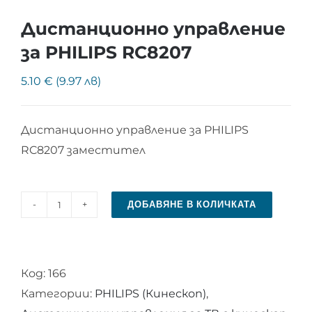
Дистанционно управление
за PHILIPS RC8207
5.10 € (9.97 лв)
Дистанционно управление за PHILIPS
RC8207 заместител
ДОБАВЯНЕ В КОЛИЧКАТА
количество
за
Дистанционно
Код:
166
управление
Категории:
PHILIPS (Кинескоп)
,
за