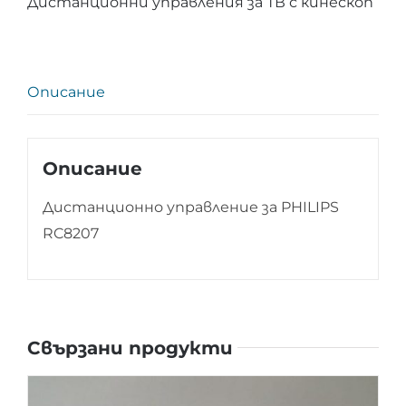
Дистанционни управления за ТВ с кинескоп
PHILIPS
RC8207
Описание
Описание
Дистанционно управление за PHILIPS
RC8207
Свързани продукти