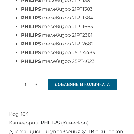
PHILIPS
телевизор 21PT1381
PHILIPS
телевизор 21PT1383
PHILIPS
телевизор 21PT1384
PHILIPS
телевизор 21PT1663
PHILIPS
телевизор 21PT2381
PHILIPS
телевизор 21PT2682
PHILIPS
телевизор 25PT4433
PHILIPS
телевизор 25PT4623
ДОБАВЯНЕ В КОЛИЧКАТА
количество
за
Дистанционно
Код:
164
управление
Категории:
PHILIPS (Кинескоп)
,
за
Дистанционни управления за ТВ с кинескоп
PHILIPS