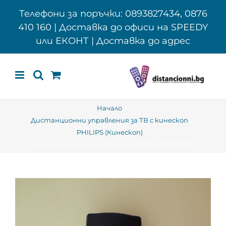
Skip
Телефони за поръчки: 0893827434, 0876
to
410 160 | Доставка до офиси на SPEEDY
content
или ЕКОНТ | Доставка до адрес
Начало
Дистанционни управления за ТВ с кинескоп
PHILIPS (Кинескоп)
Дистанционно управление за PHILIPS RC21B8