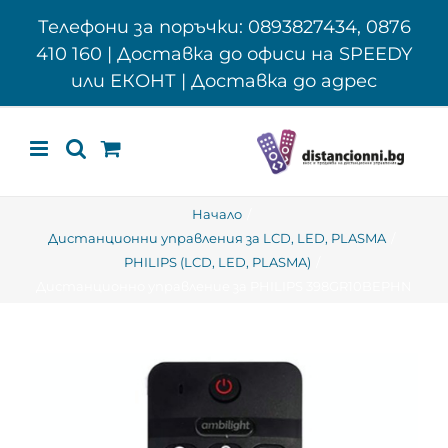
Skip
Телефони за поръчки: 0893827434, 0876
to
410 160 | Доставка до офиси на SPEEDY
content
или ЕКОНТ | Доставка до адрес
Начало
Дистанционни управления за LCD, LED, PLASMA
PHILIPS (LCD, LED, PLASMA)
Дистанционно управление за PHILIPS 398GR10BEPHN