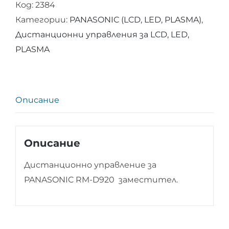
Код:
2384
управление
Категории:
PANASONIC (LCD, LED, PLASMA)
,
за
Дистанционни управления за LCD, LED,
PANASONIC
PLASMA
RM-
D920
Описание
Описание
Дистанционно управление за
PANASONIC RM-D920 заместител.