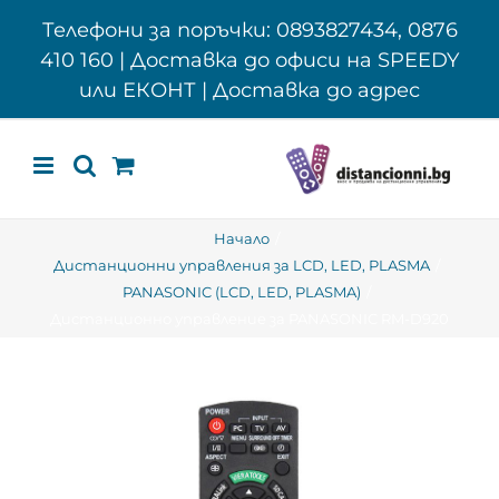
Skip
Телефони за поръчки: 0893827434, 0876
to
410 160 | Доставка до офиси на SPEEDY
content
или ЕКОНТ | Доставка до адрес
Начало
Дистанционни управления за LCD, LED, PLASMA
PANASONIC (LCD, LED, PLASMA)
Дистанционно управление за PANASONIC RM-D920