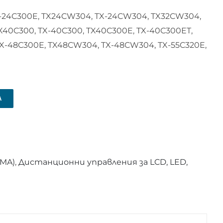
X-24C300E, TX24CW304, TX-24CW304, TX32CW304,
X40C300, TX-40C300, TX40C300E, TX-40C300ET,
X-48C300E, TX48CW304, TX-48CW304, TX-55C320E,
А
SMA)
,
Дистанционни управления за LCD, LED,