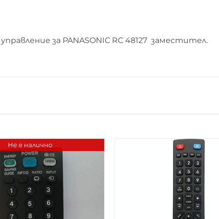
управление за PANASONIC RC 48127 заместител.
Не е налично