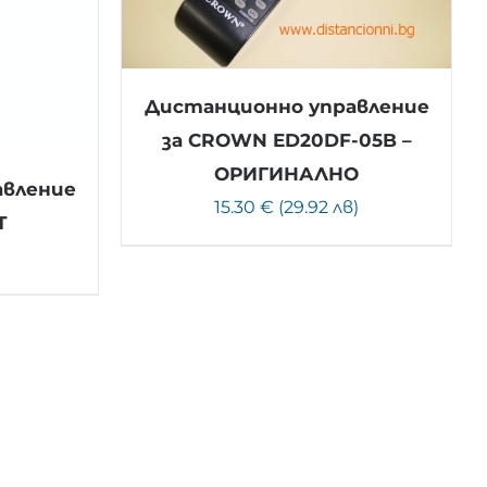
Дистанционно управление
за CROWN ED20DF-05B –
ОРИГИНАЛНО
авление
15.30 € (29.92 лв)
T
)