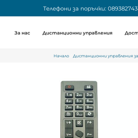
Skip
Телефони за поръчки: 089382743
to
content
За нас
Дистанционни управления
Дост
Начало
Дистанционни управления за