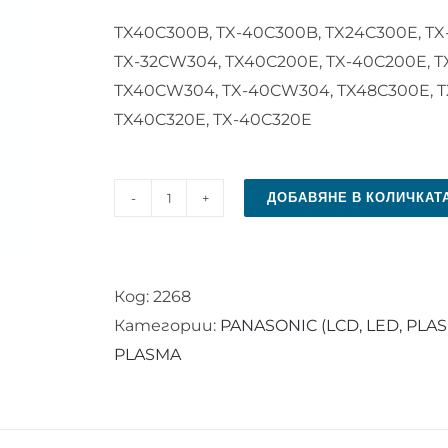
TX40C300B, TX-40C300B, TX24C300E, T
TX-32CW304, TX40C200E, TX-40C200E, T
TX40CW304, TX-40CW304, TX48C300E, T
TX40C320E, TX-40C320E
ДОБАВЯНЕ В КОЛИЧКАТ
количество
за
Дистанционно
Код:
2268
управление
Категории:
PANASONIC (LCD, LED, PLA
за
PLASMA
PANASONIC
RC
48127