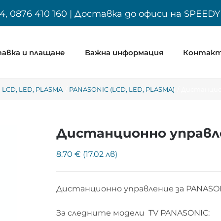
4, 0876 410 160 | Доставка до офиси на SPEED
авка и плащане
Важна информация
Контак
 LCD, LED, PLASMA
PANASONIC (LCD, LED, PLASMA)
Дистанцион
Дистанционно управле
8.70 € (17.02 лв)
Дистанционно управление за PANASO
За следните модели TV PANASONIC: