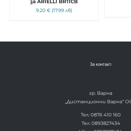
за ARIELLI BR11CB
9.20 € (17.99 лв)
За контакт:
гр. Варна
„Дистанционни Варна“ О
Тел: 0876 410 160
Тел: 0893827434