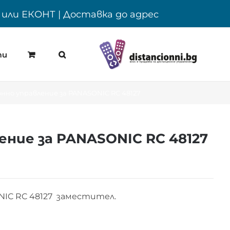
Y или ЕКОНТ | Доставка до адрес
ти
но управление за PANASONIC RC 48127
ние за PANASONIC RC 48127
NIC RC 48127 заместител.