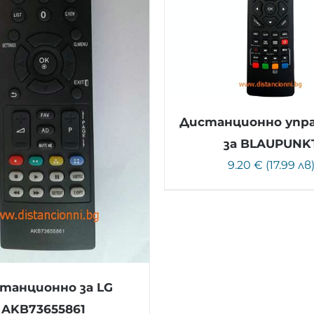
Дистанционно упр
за BLAUPUNK
9.20 € (17.99 лв
танционно за LG
AKB73655861