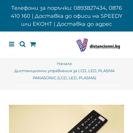
Skip
Телефони за поръчки: 0893827434, 0876
to
410 160 | Доставка до офиси на SPEEDY
content
или ЕКОНТ | Доставка до адрес
Начало
Дистанционни управления за LCD, LED, PLASMA
PANASONIC (LCD, LED, PLASMA)
Дистанционно управление за PANASONIC RC 48125