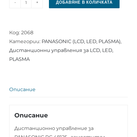
ДОБАВЯНЕ В КОЛИЧКАТА
количество
за
Дистанционно
Код:
2068
управление
Категории:
PANASONIC (LCD, LED, PLASMA)
,
за
Дистанционни управления за LCD, LED,
PANASONIC
PLASMA
RC
48125
Описание
Описание
Дистанционно управление за