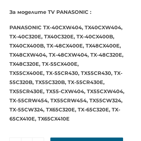
За моделите TV PANASONIC :
PANASONIC TX-40CXW404, TX40CXW404,
TX-40C320E, TX40C320E, TX-40CX400B,
TX40CX400B, TX-48CX400E, TX48CX400E,
TX48CXW404, TX-48CXW404, TX-48C320E,
TX48C320E, TX-55CX400E,
TX55CX400E, TX-55CR430, TX55CR430, TX-
55C320B, TX55C320B, TX-55CR430E,
TX55CR430E, TX55-CXW404, TX55CXW404,
TX-55CRW454, TX55CRW454, TX55CW324,
TX-55CW324, TX65C320E, TX-65C320E, TX-
65CX410E, TX65CX410E