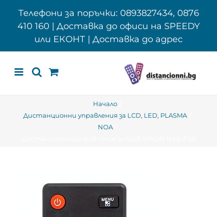
Skip
Телефони за поръчки: 0893827434, 0876
to
410 160 | Доставка до офиси на SPEEDY
content
или ЕКОНТ | Доставка до адрес
Начало
Дистанционни управления за LCD, LED, PLASMA
NOA
Дистанционно управление за NOA VISION N43LFSB