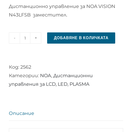
Дистанционно управление за NOA VISION
N43LFSB заместител.
ДОБАВЯНЕ В КОЛИЧКАТА
количество
за
Дистанционно
Код:
2562
управление
Категории:
NOA
,
Дистанционни
за
управления за LCD, LED, PLASMA
NOA
VISION
N43LFSB
Описание