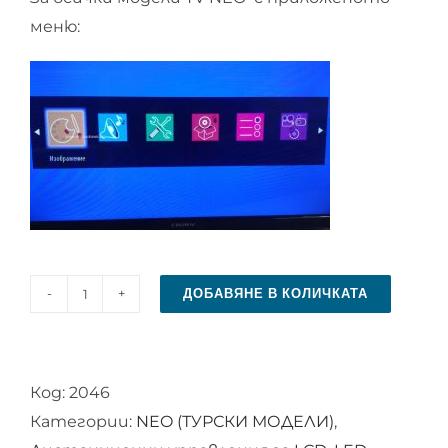
меню:
ДОБАВЯНЕ В КОЛИЧКАТА
количество
за
Дистанционно
Код:
2046
управление
Категории:
NEO (ТУРСКИ МОДЕЛИ)
,
за