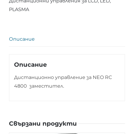
Дистанционни управления за LCD, LED,
NEO
PLASMA
RC
4800
Описание
Описание
Дистанционно управление за NEO RC
4800 заместител.
Свързани продукти