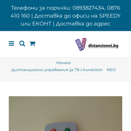
Skip
Телефони за поръчки: 0893827434, 0876
to
410 160 | Доставка до офиси на SPEEDY
content
или ЕКОНТ | Доставка до адрес
Начало
Дистанционни управления за ТВ с кинескоп
NEO
Дистанционно управление за NEO RC 2040