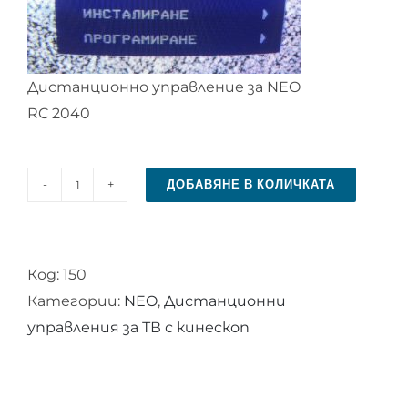
Дистанционно управление за NEO
RC 2040
ДОБАВЯНЕ В КОЛИЧКАТА
количество
за
Дистанционно
Код:
150
управление
Категории:
NEO
,
Дистанционни
за
управления за ТВ с кинескоп
NEO
RC
2040