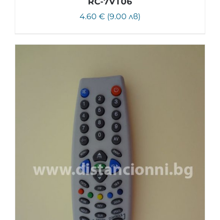
RC-7VT06
4.60 € (9.00 лв)