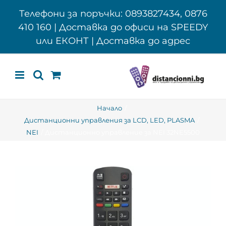
Skip
Телефони за поръчки: 0893827434, 0876
to
410 160 | Доставка до офиси на SPEEDY
content
или ЕКОНТ | Доставка до адрес
Начало
Дистанционни управления за LCD, LED, PLASMA
NEI
Дистанционно управление за NEI 32NE5500