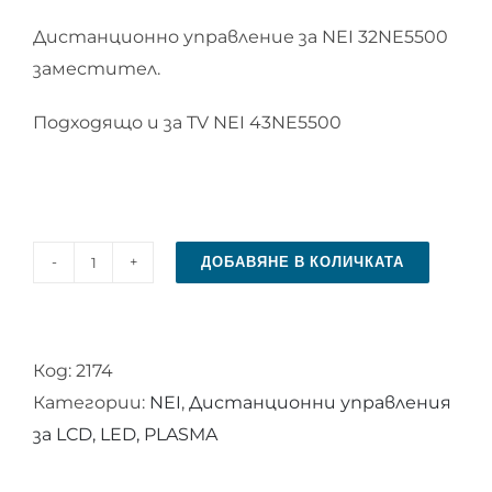
Дистанционно управление за NEI 32NE5500
заместител.
Подходящо и за TV NEI 43NE5500
ДОБАВЯНЕ В КОЛИЧКАТА
количество
за
Дистанционно
Код:
2174
управление
Категории:
NEI
,
Дистанционни управления
за
за LCD, LED, PLASMA
NEI
32NE5500