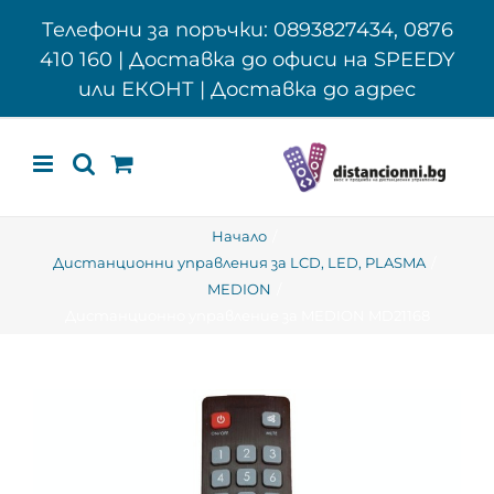
Skip
Телефони за поръчки: 0893827434, 0876
to
410 160 | Доставка до офиси на SPEEDY
content
или ЕКОНТ | Доставка до адрес
Начало
Дистанционни управления за LCD, LED, PLASMA
MEDION
Дистанционно управление за MEDION MD21168