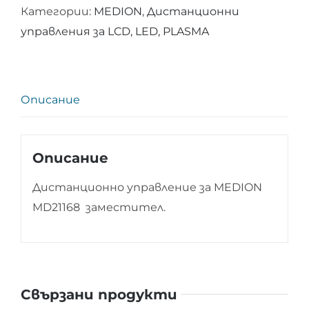
Категории:
MEDION
,
Дистанционни
за
управления за LCD, LED, PLASMA
MEDION
MD21168
Описание
Описание
Дистанционно управление за MEDION
MD21168 заместител.
Свързани продукти