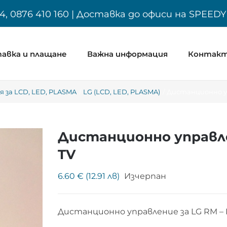
4, 0876 410 160 | Доставка до офиси на SPEED
авка и плащане
Важна информация
Контак
 за LCD, LED, PLASMA
LG (LCD, LED, PLASMA)
Дистанционно уп
Дистанционно управлен
TV
6.60 € (12.91 лв)
Изчерпан
Дистанционно управление за LG RM –