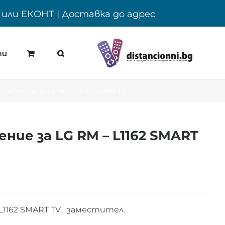
Y или ЕКОНТ | Доставка до адрес
ти
равление за LG RM – L1162 SMART TV
ие за LG RM – L1162 SMART
 L1162 SMART TV заместител.