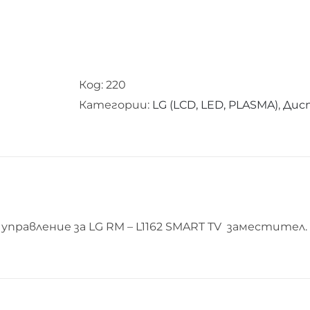
Код:
220
Категории:
LG (LCD, LED, PLASMA)
,
Дист
правление за LG RM – L1162 SMART TV заместител.