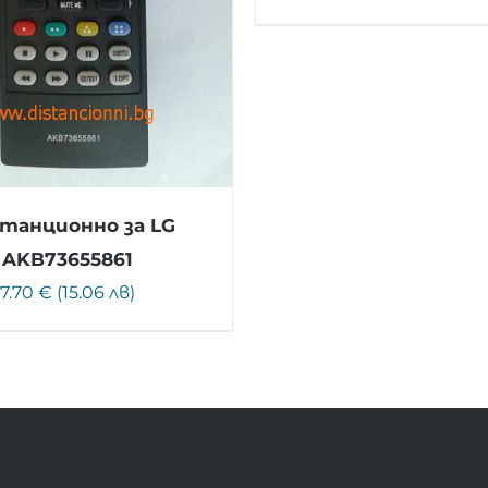
танционно за LG
AKB73655861
7.70 € (15.06 лв)