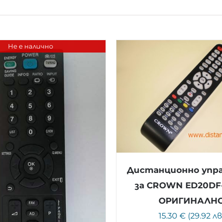
Не е налично
Дистанционно упр
за CROWN ED20DF-
ОРИГИНАЛН
15.30 € (29.92 лв