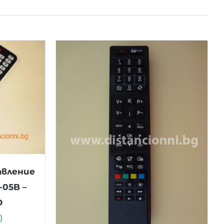
авление
05B –
О
)