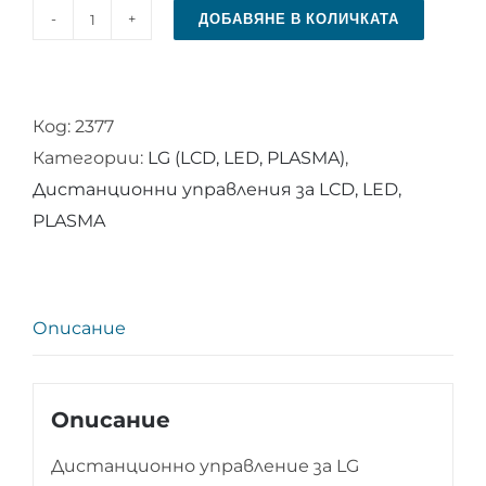
ДОБАВЯНЕ В КОЛИЧКАТА
количество
за
Дистанционно
Код:
2377
управление
Категории:
LG (LCD, LED, PLASMA)
,
за
Дистанционни управления за LCD, LED,
LG
PLASMA
AKB75675311
Описание
Описание
Дистанционно управление за LG