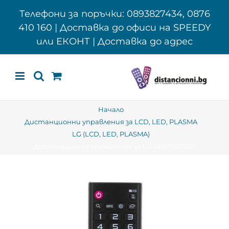
Skip
Телефони за поръчки: 0893827434, 0876
to
410 160 | Доставка до офиси на SPEEDY
content
или ЕКОНТ | Доставка до адрес
Начало
Дистанционни управления за LCD, LED, PLASMA
LG (LCD, LED, PLASMA)
Дистанционно управление за LG AKB75675311