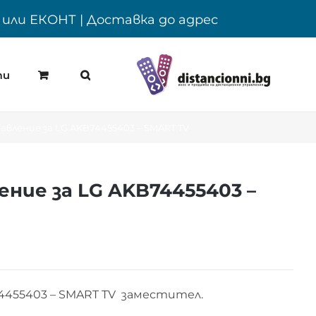
Y или ЕКОНТ | Доставка до адрес
ти
вление за LG AKB74455403 – SMART TV
ние за LG AKB74455403 –
4455403 – SMART TV заместител.