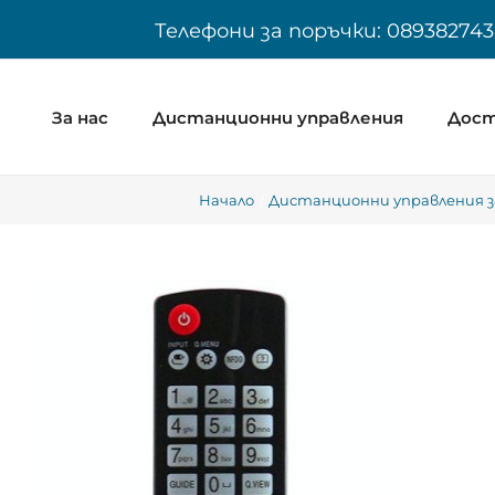
Skip
Телефони за поръчки: 089382743
to
content
За нас
Дистанционни управления
Дост
Начало
Дистанционни управления за