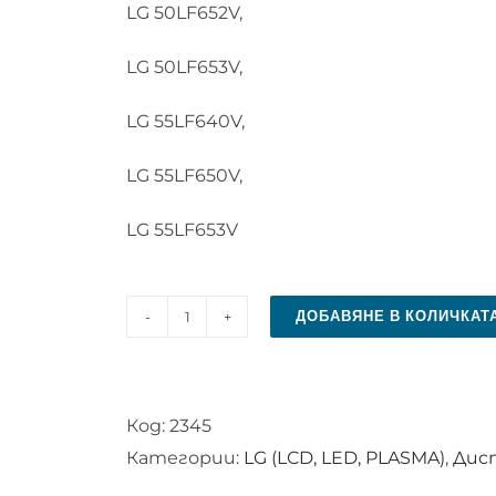
LG 50LF652V,
LG 50LF653V,
LG 55LF640V,
LG 55LF650V,
LG 55LF653V
ДОБАВЯНЕ В КОЛИЧКАТ
количество
за
Дистанционно
Код:
2345
управление
Категории:
LG (LCD, LED, PLASMA)
,
Дист
за
LG