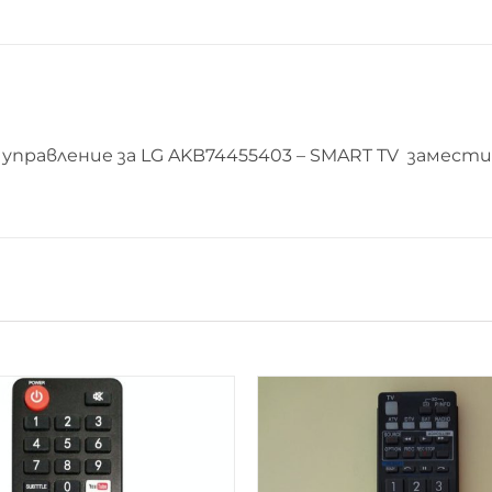
AKB74455403
-
SMART
TV
управление за LG AKB74455403 – SMART TV замест