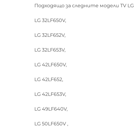
Подходящо за следните модели TV LG 
LG 32LF650V,
LG 32LF652V,
LG 32LF653V,
LG 42LF650V,
LG 42LF652,
LG 42LF653V,
LG 49LF640V,
LG 50LF650V ,