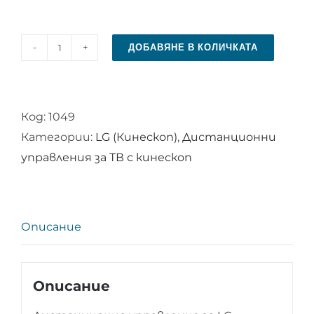
ДОБАВЯНЕ В КОЛИЧКАТА
количество
за
Дистанционно
Код:
1049
управление
Категории:
LG (Кинескоп)
,
Дистанционни
за
управления за ТВ с кинескоп
LG
6710V00070A
Описание
Описание