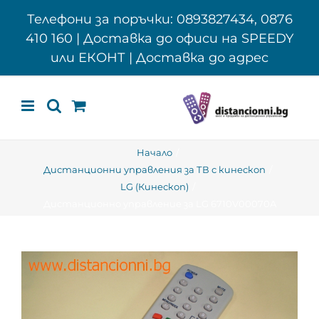
Skip
Телефони за поръчки: 0893827434, 0876
to
410 160 | Доставка до офиси на SPEEDY
content
или ЕКОНТ | Доставка до адрес
Начало
Дистанционни управления за ТВ с кинескоп
LG (Кинескоп)
Дистанционно управление за LG 6710V00070A