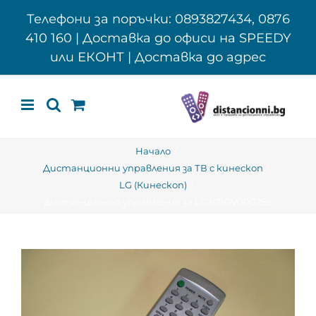
Skip
Телефони за поръчки: 0893827434, 0876
to
410 160 | Доставка до офиси на SPEEDY
content
или ЕКОНТ | Доставка до адрес
Начало
Дистанционни управления за ТВ с кинескоп
LG (Кинескоп)
Дистанционно управление за LG 6710V00028S