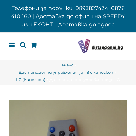
Skip
Телефони за поръчки: 0893827434, 0876
to
410 160 | Доставка до офиси на SPEEDY
content
или ЕКОНТ | Доставка до адрес
Начало
Дистанционни управления за ТВ с кинескоп
LG (Кинескоп)
Дистанционно управление за LG