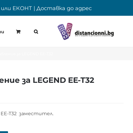
Y или ЕКОНТ | Доставка до адрес
ти
вление за LEGEND EE-T32
ние за LEGEND EE-T32
 EE-T32 заместител.