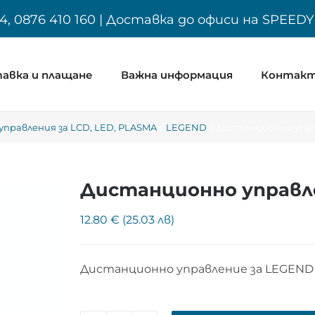
4, 0876 410 160 | Доставка до офиси на SPEED
авка и плащане
Важна информация
Контак
правления за LCD, LED, PLASMA
LEGEND
Дистанционно упра
Дистанционно управле
12.80 € (25.03 лв)
Дистанционно управление за LEGEND