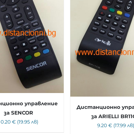
ционно управление
Дистанционно упр
за SENCOR
за ARIELLI BR1
10.20 € (19.95 лв)
9.20 € (17.99 лв