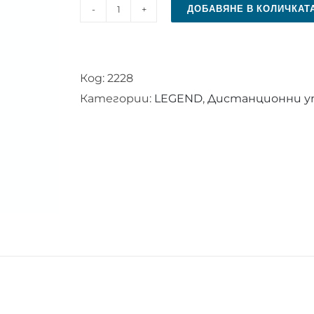
ДОБАВЯНЕ В КОЛИЧКАТ
количество
за
Дистанционно
Код:
2228
управление
Категории:
LEGEND
,
Дистанционни уп
за
LEGEND
EE-
T32