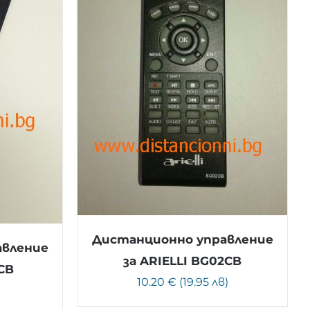
Дистанционно управление
авление
за ARIELLI BG02CB
1CB
10.20 € (19.95 лв)
)