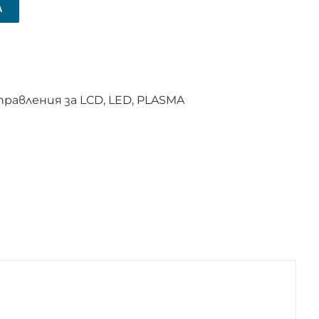
А
равления за LCD, LED, PLASMA