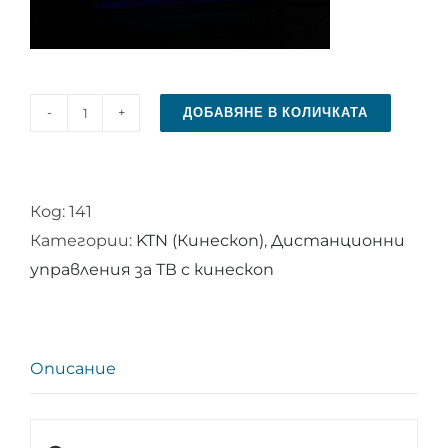
ДОБАВЯНЕ В КОЛИЧКАТА
количество
за
Дистанционно
Код:
141
управление
Категории:
KTN (Кинескоп)
,
Дистанционни
за
управления за ТВ с кинескоп
KTN
RC
NP51
Описание