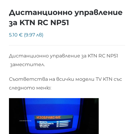
Дистанционно управление
за KTN RC NP51
5.10 € (9.97 лв)
Дистанционно управление за KTN RC NP51
заместител.
Съответства на всички модели TV KTN със
следното меню: