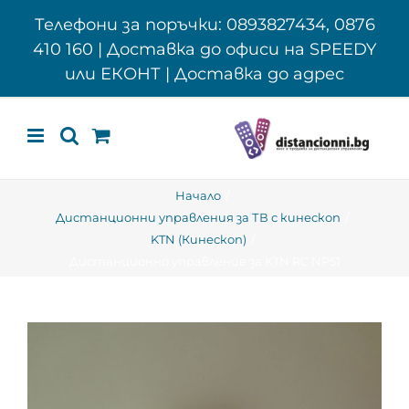
Skip
Телефони за поръчки: 0893827434, 0876
to
410 160 | Доставка до офиси на SPEEDY
content
или ЕКОНТ | Доставка до адрес
Начало
Дистанционни управления за ТВ с кинескоп
KTN (Кинескоп)
Дистанционно управление за KTN RC NP51